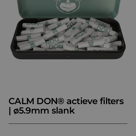
CALM DON® actieve filters
| ø5.9mm slank