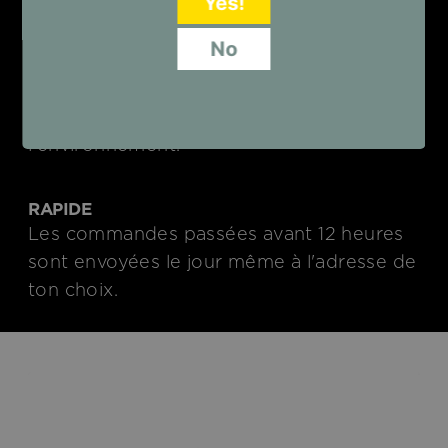
Yes!
No
NEUTRAL
Nous livrons chez toi dans un carton
d'expédition neutre, dans le respect de
l'environnement.
RAPIDE
Les commandes passées avant 12 heures
sont envoyées le jour même à l'adresse de
ton choix.