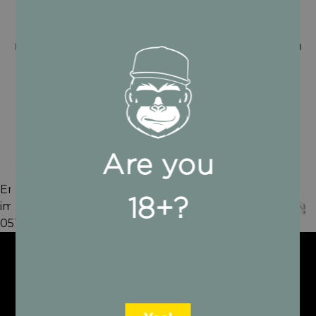
Notre charbon actif issu de coquilles de
noix de coco filtre particulièrement bien
les substances nocives comme
les toxines et le goudron.
Are you
Erreur Liquid (sections/pagefly-section, ligne 6) :
18+?
impossible de trouver le fichier snippets/pf-
0519c72e.liquid
SÉCURITÉ
Nous proposons un processus de
paiement simple avec les normes de
sécurité les plus élevées.