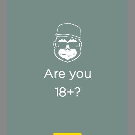
Registro mercantil: Múnich
Número de registro: HRB 244790
Director general: Marco Kindermann
Número de identificación fiscal: DE321203614
Responsable en el sentido del artículo 18,
apartado 2, del MStV:
Marco Kindermann
Are you
Plataforma de la Comisión Europea para la
18+?
resolución de litigios en línea:
https://ec.europa.eu/odr
No estamos obligados a participar en un
procedimiento de resolución de litigios ante
un organismo de conciliación de
consumidores y no estamos dispuestos a
hacerlo.