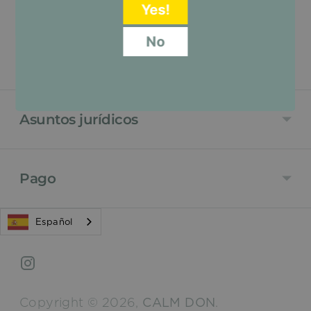
Yes!
No
¿Concesionario?
Asuntos jurídicos
Pago
Español
Copyright © 2026,
CALM DON
.