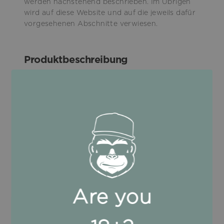
werden nachstehend beschrieben. Im Übrigen
wird auf diese Website und auf die jeweils dafür
vorgesehenen Abschnitte verwiesen.
Produktbeschreibung
Preise, Beschreibungen und Verfügbarkeit der
Produkte sind in den entsprechenden Bereichen
über diese Website einsehbar und können
unangekündigt geändert werden.
Obwohl Produkte über diese Website mit der
technisch größtmöglichen Sorgfalt dargestellt
werden, dienen Darstellungen jeglicher Art
(einschließlich graphischer Darstellungsformen,
Bilder, Farben, Klänge) lediglich als Referenz und
stellen keine Garantie bezüglich der
Are you
Eigenschaften des erworbenen Produkts dar.
Die Merkmale des ausgewählten Produkts
werden im Laufe des Kaufvorgangs erläutert.