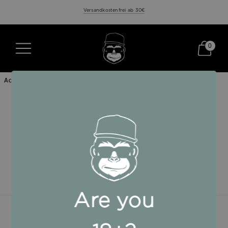
Versandkostenfrei ab 30€
0
Händler?
Are you
Rechtliches