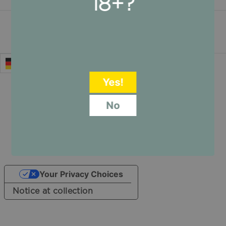
18+?
Bezahlung
Deutsch
Yes!
No
Urheberrecht © 2026,
CALM DON
.
Powered by Shopify
Your Privacy Choices
Notice at collection