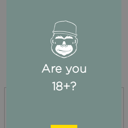
Login Händleraccount
E-
mail
Passwort
Are you
18+?
Passwort vergessen?
Du hast noch kein
Händlerkonto?
Dann registriere dich hier!